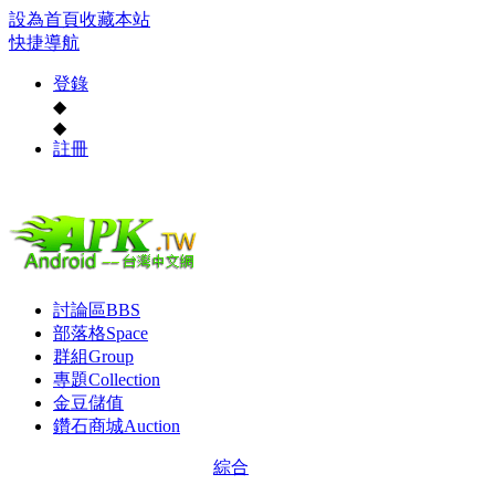
設為首頁
收藏本站
快捷導航
登錄
◆
◆
註冊
討論區
BBS
部落格
Space
群組
Group
專題
Collection
金豆儲值
鑽石商城
Auction
綜合