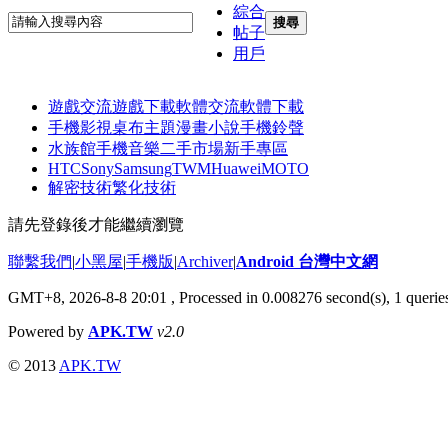
綜合
搜尋
帖子
用戶
遊戲交流
遊戲下載
軟體交流
軟體下載
手機影視
桌布主題
漫畫小說
手機鈴聲
水族館
手機音樂
二手市場
新手專區
HTC
Sony
Samsung
TWM
Huawei
MOTO
解密技術
繁化技術
請先登錄後才能繼續瀏覽
聯繫我們
|
小黑屋
|
手機版
|
Archiver
|
Android 台灣中文網
GMT+8, 2026-8-8 20:01
, Processed in 0.008276 second(s), 1 quer
Powered by
APK.TW
v2.0
© 2013
APK.TW