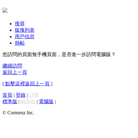
搜尋
版塊列表
用戶信息
熱帖
您訪問的頁面無手機頁面，是否進一步訪問電腦版？
繼續訪問
返回上一頁
[ 點擊這裡返回上一頁 ]
首頁
|
登錄
|
註冊
標準版
|
觸屏版
|
電腦版
|
© Comsenz Inc.