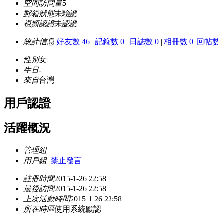
空間訪問量
5
郵箱狀態
未驗證
視頻認證
未認證
統計信息
好友數 46
|
記錄數 0
|
日誌數 0
|
相冊數 0
|
回帖數
性別
女
生日
-
來自
台灣
用戶認證
活躍概況
管理組
用戶組
禁止發言
註冊時間
2015-1-26 22:58
最後訪問
2015-1-26 22:58
上次活動時間
2015-1-26 22:58
所在時區
使用系統默認