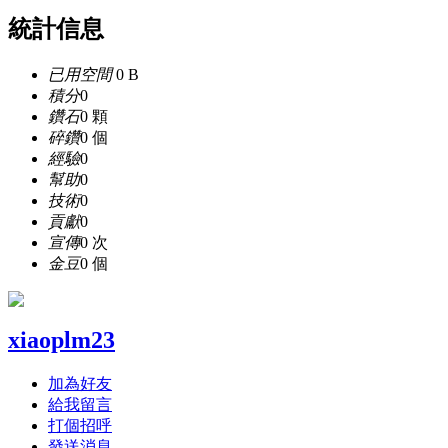
統計信息
已用空間
0 B
積分
0
鑽石
0 顆
碎鑽
0 個
經驗
0
幫助
0
技術
0
貢獻
0
宣傳
0 次
金豆
0 個
xiaoplm23
加為好友
給我留言
打個招呼
發送消息