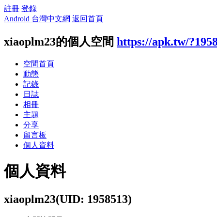
註冊
登錄
Android 台灣中文網
返回首頁
xiaoplm23的個人空間
https://apk.tw/?195
空間首頁
動態
記錄
日誌
相冊
主題
分享
留言板
個人資料
個人資料
xiaoplm23
(UID: 1958513)