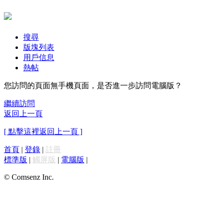
搜尋
版塊列表
用戶信息
熱帖
您訪問的頁面無手機頁面，是否進一步訪問電腦版？
繼續訪問
返回上一頁
[ 點擊這裡返回上一頁 ]
首頁
|
登錄
|
註冊
標準版
|
觸屏版
|
電腦版
|
© Comsenz Inc.