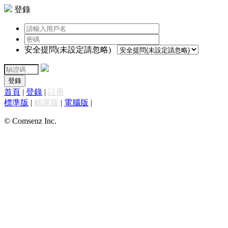
登錄
安全提問(未設定請忽略)
登錄
首頁
|
登錄
|
註冊
標準版
|
觸屏版
|
電腦版
|
© Comsenz Inc.