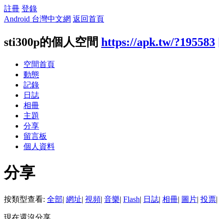
註冊
登錄
Android 台灣中文網
返回首頁
sti300p的個人空間
https://apk.tw/?195583
空間首頁
動態
記錄
日誌
相冊
主題
分享
留言板
個人資料
分享
按類型查看:
全部
|
網址
|
視頻
|
音樂
|
Flash
|
日誌
|
相冊
|
圖片
|
投票
|
現在還沒分享