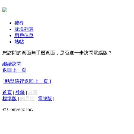
搜尋
版塊列表
用戶信息
熱帖
您訪問的頁面無手機頁面，是否進一步訪問電腦版？
繼續訪問
返回上一頁
[ 點擊這裡返回上一頁 ]
首頁
|
登錄
|
註冊
標準版
|
觸屏版
|
電腦版
|
© Comsenz Inc.