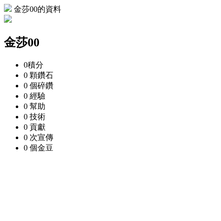
金莎00的資料
金莎00
0
積分
0 顆
鑽石
0 個
碎鑽
0
經驗
0
幫助
0
技術
0
貢獻
0 次
宣傳
0 個
金豆