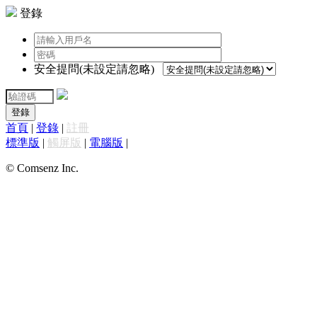
登錄
安全提問(未設定請忽略)
登錄
首頁
|
登錄
|
註冊
標準版
|
觸屏版
|
電腦版
|
© Comsenz Inc.