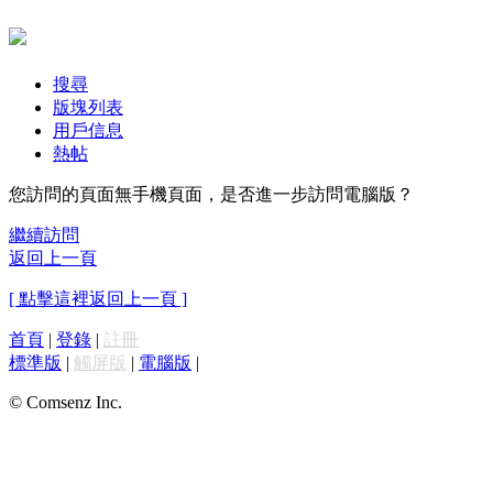
搜尋
版塊列表
用戶信息
熱帖
您訪問的頁面無手機頁面，是否進一步訪問電腦版？
繼續訪問
返回上一頁
[ 點擊這裡返回上一頁 ]
首頁
|
登錄
|
註冊
標準版
|
觸屏版
|
電腦版
|
© Comsenz Inc.