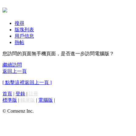
搜尋
版塊列表
用戶信息
熱帖
您訪問的頁面無手機頁面，是否進一步訪問電腦版？
繼續訪問
返回上一頁
[ 點擊這裡返回上一頁 ]
首頁
|
登錄
|
註冊
標準版
|
觸屏版
|
電腦版
|
© Comsenz Inc.