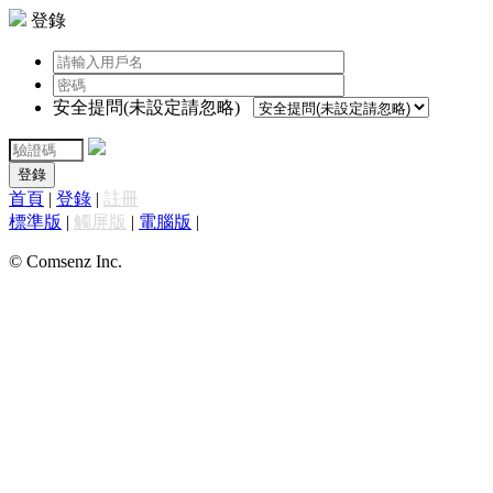
登錄
安全提問(未設定請忽略)
登錄
首頁
|
登錄
|
註冊
標準版
|
觸屏版
|
電腦版
|
© Comsenz Inc.