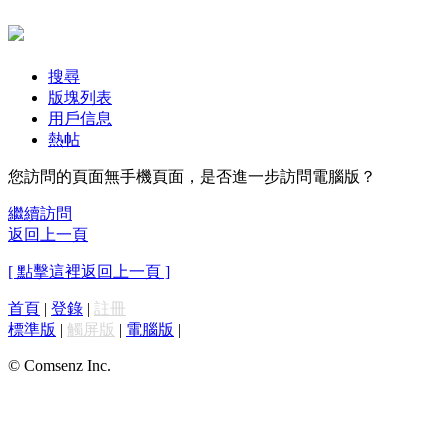
搜尋
版塊列表
用戶信息
熱帖
您訪問的頁面無手機頁面，是否進一步訪問電腦版？
繼續訪問
返回上一頁
[ 點擊這裡返回上一頁 ]
首頁
|
登錄
|
註冊
標準版
|
觸屏版
|
電腦版
|
© Comsenz Inc.