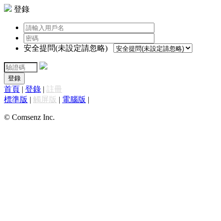
登錄
安全提問(未設定請忽略)
登錄
首頁
|
登錄
|
註冊
標準版
|
觸屏版
|
電腦版
|
© Comsenz Inc.