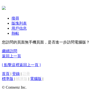
搜尋
版塊列表
用戶信息
熱帖
您訪問的頁面無手機頁面，是否進一步訪問電腦版？
繼續訪問
返回上一頁
[ 點擊這裡返回上一頁 ]
首頁
|
登錄
|
註冊
標準版
|
觸屏版
|
電腦版
|
© Comsenz Inc.