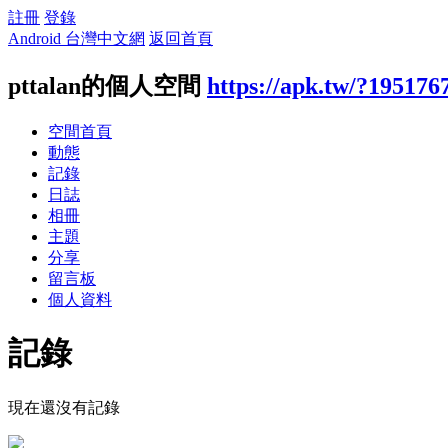
註冊
登錄
Android 台灣中文網
返回首頁
pttalan的個人空間
https://apk.tw/?195176
空間首頁
動態
記錄
日誌
相冊
主題
分享
留言板
個人資料
記錄
現在還沒有記錄