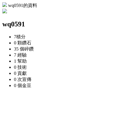
wq0591的資料
wq0591
7
積分
0 顆
鑽石
35 個
碎鑽
7
經驗
1
幫助
0
技術
0
貢獻
0 次
宣傳
0 個
金豆