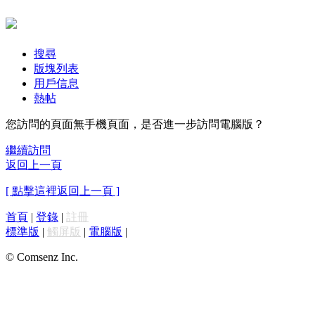
搜尋
版塊列表
用戶信息
熱帖
您訪問的頁面無手機頁面，是否進一步訪問電腦版？
繼續訪問
返回上一頁
[ 點擊這裡返回上一頁 ]
首頁
|
登錄
|
註冊
標準版
|
觸屏版
|
電腦版
|
© Comsenz Inc.