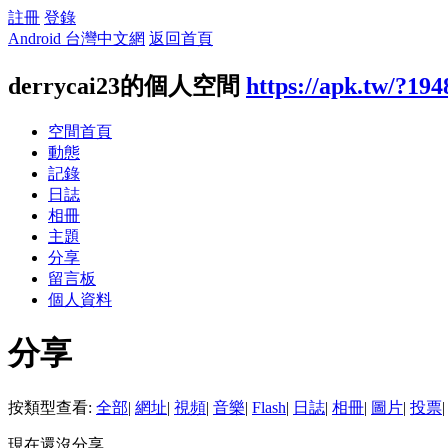
註冊
登錄
Android 台灣中文網
返回首頁
derrycai23的個人空間
https://apk.tw/?19
空間首頁
動態
記錄
日誌
相冊
主題
分享
留言板
個人資料
分享
按類型查看:
全部
|
網址
|
視頻
|
音樂
|
Flash
|
日誌
|
相冊
|
圖片
|
投票
|
現在還沒分享