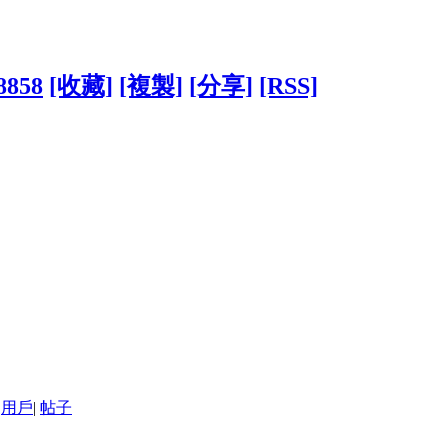
48858
[收藏]
[複製]
[分享]
[RSS]
用戶
|
帖子