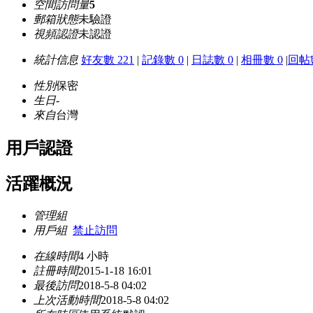
空間訪問量
5
郵箱狀態
未驗證
視頻認證
未認證
統計信息
好友數 221
|
記錄數 0
|
日誌數 0
|
相冊數 0
|
回帖數
性別
保密
生日
-
來自
台灣
用戶認證
活躍概況
管理組
用戶組
禁止訪問
在線時間
4 小時
註冊時間
2015-1-18 16:01
最後訪問
2018-5-8 04:02
上次活動時間
2018-5-8 04:02