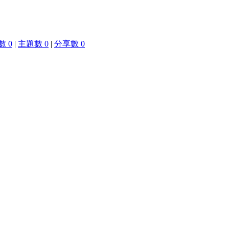
 0
|
主題數 0
|
分享數 0