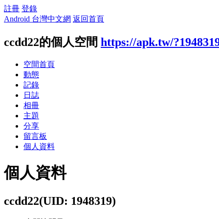
註冊
登錄
Android 台灣中文網
返回首頁
ccdd22的個人空間
https://apk.tw/?194831
空間首頁
動態
記錄
日誌
相冊
主題
分享
留言板
個人資料
個人資料
ccdd22
(UID: 1948319)