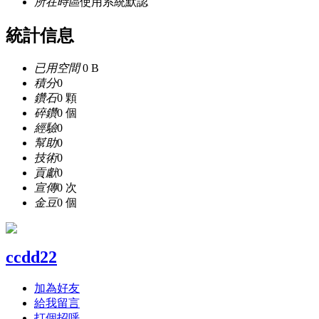
所在時區
使用系統默認
統計信息
已用空間
0 B
積分
0
鑽石
0 顆
碎鑽
0 個
經驗
0
幫助
0
技術
0
貢獻
0
宣傳
0 次
金豆
0 個
ccdd22
加為好友
給我留言
打個招呼