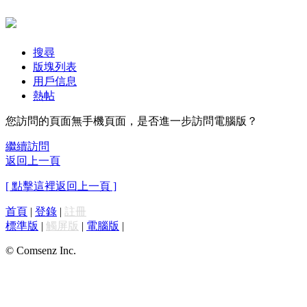
搜尋
版塊列表
用戶信息
熱帖
您訪問的頁面無手機頁面，是否進一步訪問電腦版？
繼續訪問
返回上一頁
[ 點擊這裡返回上一頁 ]
首頁
|
登錄
|
註冊
標準版
|
觸屏版
|
電腦版
|
© Comsenz Inc.