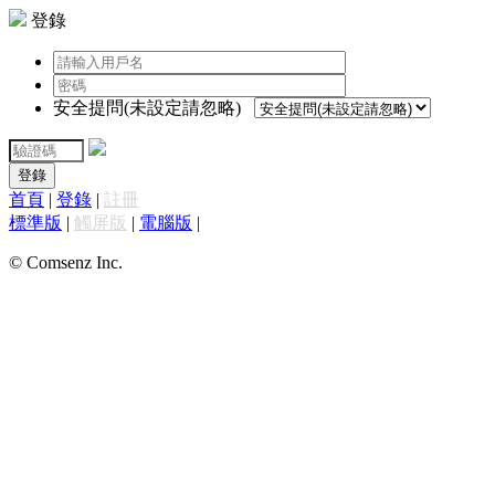
登錄
安全提問(未設定請忽略)
登錄
首頁
|
登錄
|
註冊
標準版
|
觸屏版
|
電腦版
|
© Comsenz Inc.