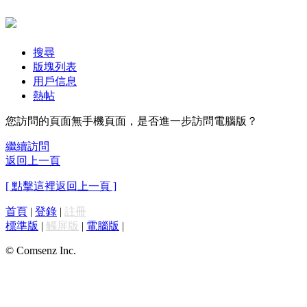
搜尋
版塊列表
用戶信息
熱帖
您訪問的頁面無手機頁面，是否進一步訪問電腦版？
繼續訪問
返回上一頁
[ 點擊這裡返回上一頁 ]
首頁
|
登錄
|
註冊
標準版
|
觸屏版
|
電腦版
|
© Comsenz Inc.