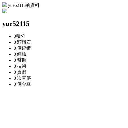
yue52115的資料
yue52115
0
積分
0 顆
鑽石
0 個
碎鑽
0
經驗
0
幫助
0
技術
0
貢獻
0 次
宣傳
0 個
金豆