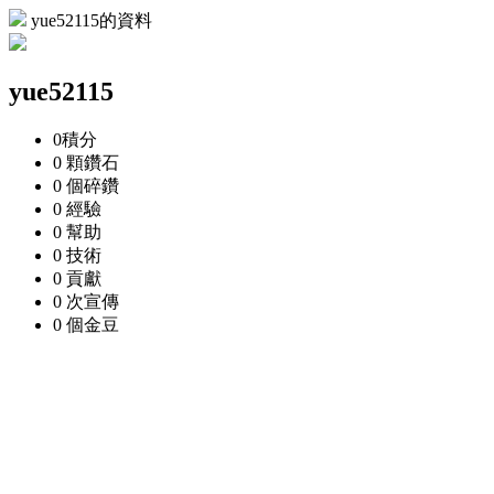
yue52115的資料
yue52115
0
積分
0 顆
鑽石
0 個
碎鑽
0
經驗
0
幫助
0
技術
0
貢獻
0 次
宣傳
0 個
金豆