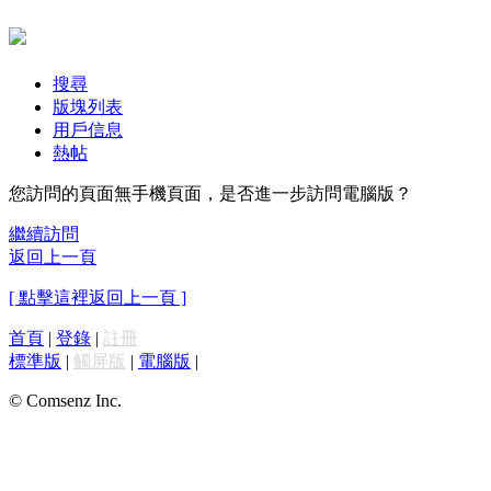
搜尋
版塊列表
用戶信息
熱帖
您訪問的頁面無手機頁面，是否進一步訪問電腦版？
繼續訪問
返回上一頁
[ 點擊這裡返回上一頁 ]
首頁
|
登錄
|
註冊
標準版
|
觸屏版
|
電腦版
|
© Comsenz Inc.