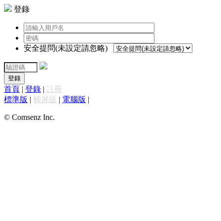
登錄
安全提問(未設定請忽略)
登錄
首頁
|
登錄
|
註冊
標準版
|
觸屏版
|
電腦版
|
© Comsenz Inc.