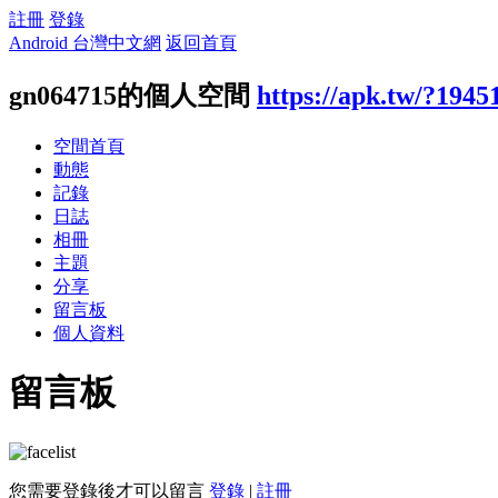
註冊
登錄
Android 台灣中文網
返回首頁
gn064715的個人空間
https://apk.tw/?1945
空間首頁
動態
記錄
日誌
相冊
主題
分享
留言板
個人資料
留言板
您需要登錄後才可以留言
登錄
|
註冊