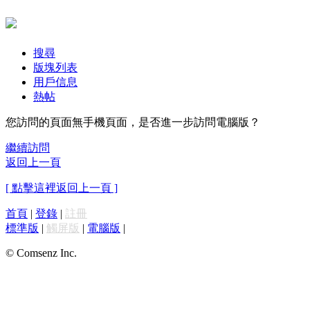
搜尋
版塊列表
用戶信息
熱帖
您訪問的頁面無手機頁面，是否進一步訪問電腦版？
繼續訪問
返回上一頁
[ 點擊這裡返回上一頁 ]
首頁
|
登錄
|
註冊
標準版
|
觸屏版
|
電腦版
|
© Comsenz Inc.