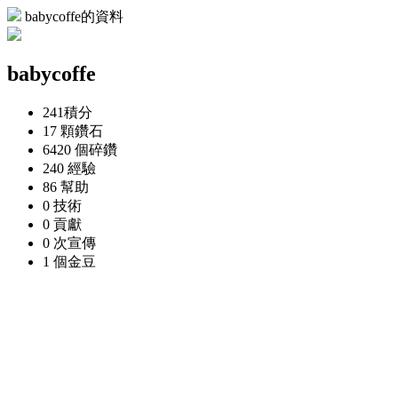
babycoffe的資料
babycoffe
241
積分
17 顆
鑽石
6420 個
碎鑽
240
經驗
86
幫助
0
技術
0
貢獻
0 次
宣傳
1 個
金豆