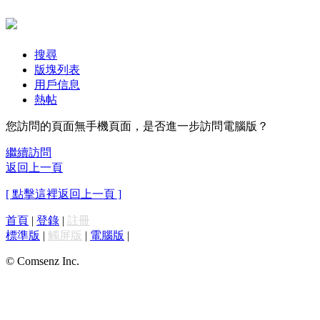
搜尋
版塊列表
用戶信息
熱帖
您訪問的頁面無手機頁面，是否進一步訪問電腦版？
繼續訪問
返回上一頁
[ 點擊這裡返回上一頁 ]
首頁
|
登錄
|
註冊
標準版
|
觸屏版
|
電腦版
|
© Comsenz Inc.