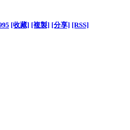
995
[收藏]
[複製]
[分享]
[RSS]