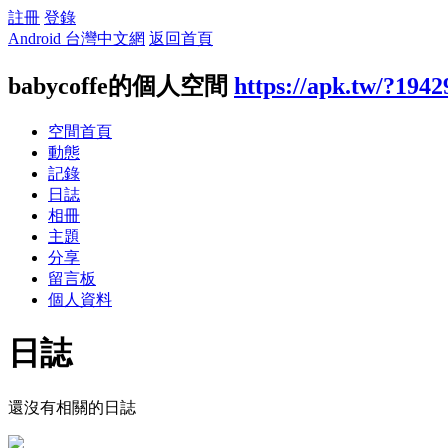
註冊
登錄
Android 台灣中文網
返回首頁
babycoffe的個人空間
https://apk.tw/?1942
空間首頁
動態
記錄
日誌
相冊
主題
分享
留言板
個人資料
日誌
還沒有相關的日誌