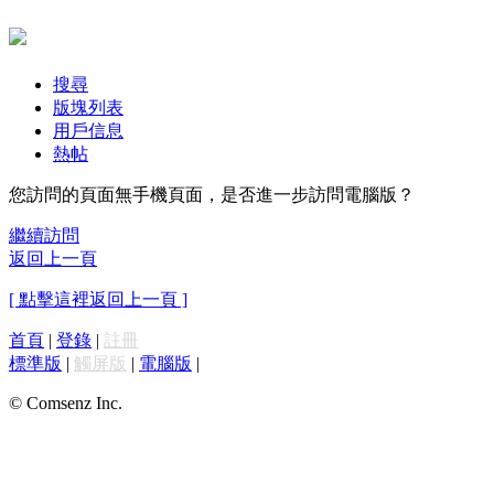
搜尋
版塊列表
用戶信息
熱帖
您訪問的頁面無手機頁面，是否進一步訪問電腦版？
繼續訪問
返回上一頁
[ 點擊這裡返回上一頁 ]
首頁
|
登錄
|
註冊
標準版
|
觸屏版
|
電腦版
|
© Comsenz Inc.