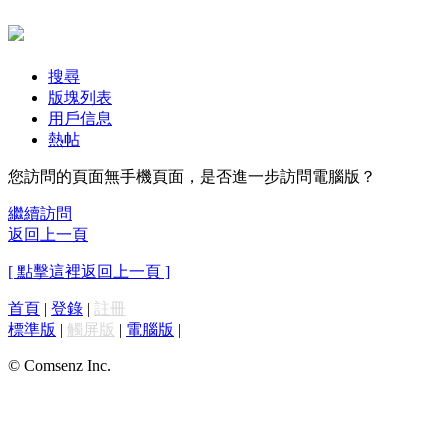
搜尋
版塊列表
用戶信息
熱帖
您訪問的頁面無手機頁面，是否進一步訪問電腦版？
繼續訪問
返回上一頁
[ 點擊這裡返回上一頁 ]
首頁
|
登錄
|
註冊
標準版
|
觸屏版
|
電腦版
|
© Comsenz Inc.