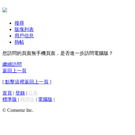
搜尋
版塊列表
用戶信息
熱帖
您訪問的頁面無手機頁面，是否進一步訪問電腦版？
繼續訪問
返回上一頁
[ 點擊這裡返回上一頁 ]
首頁
|
登錄
|
註冊
標準版
|
觸屏版
|
電腦版
|
© Comsenz Inc.