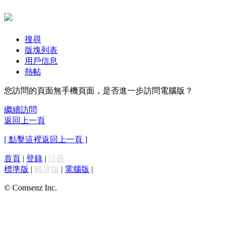
搜尋
版塊列表
用戶信息
熱帖
您訪問的頁面無手機頁面，是否進一步訪問電腦版？
繼續訪問
返回上一頁
[ 點擊這裡返回上一頁 ]
首頁
|
登錄
|
註冊
標準版
|
觸屏版
|
電腦版
|
© Comsenz Inc.