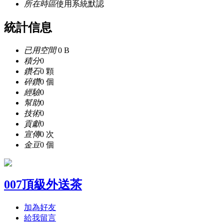
所在時區
使用系統默認
統計信息
已用空間
0 B
積分
0
鑽石
0 顆
碎鑽
0 個
經驗
0
幫助
0
技術
0
貢獻
0
宣傳
0 次
金豆
0 個
007頂級外送茶
加為好友
給我留言