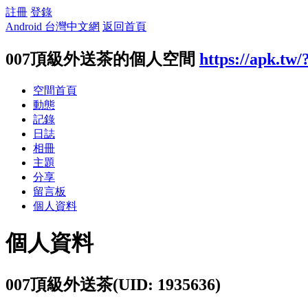
註冊
登錄
Android 台灣中文網
返回首頁
007頂級外送茶的個人空間
https://apk.tw
空間首頁
動態
記錄
日誌
相冊
主題
分享
留言板
個人資料
個人資料
007頂級外送茶
(UID: 1935636)