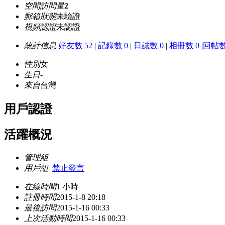
空間訪問量
2
郵箱狀態
未驗證
視頻認證
未認證
統計信息
好友數 52
|
記錄數 0
|
日誌數 0
|
相冊數 0
|
回帖數
性別
女
生日
-
來自
台灣
用戶認證
活躍概況
管理組
用戶組
禁止發言
在線時間
1 小時
註冊時間
2015-1-8 20:18
最後訪問
2015-1-16 00:33
上次活動時間
2015-1-16 00:33