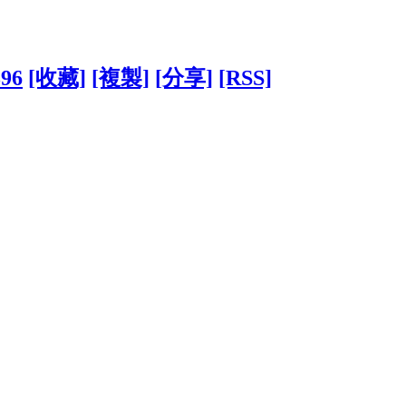
396
[收藏]
[複製]
[分享]
[RSS]