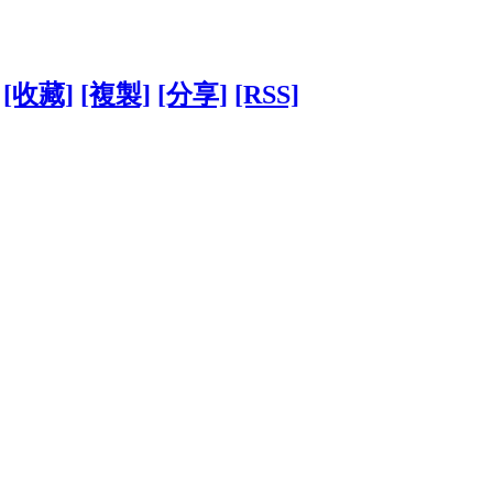
[收藏]
[複製]
[分享]
[RSS]