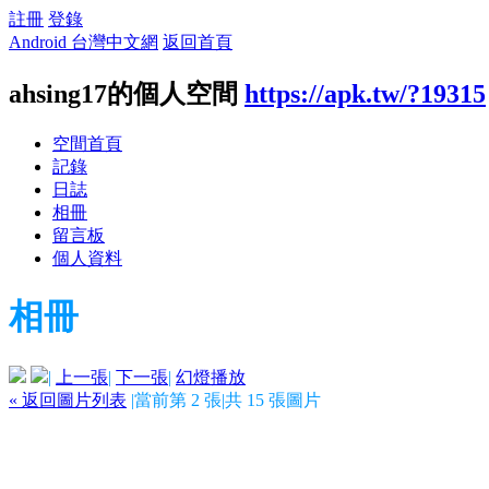
註冊
登錄
Android 台灣中文網
返回首頁
ahsing17的個人空間
https://apk.tw/?19315
空間首頁
記錄
日誌
相冊
留言板
個人資料
相冊
|
上一張
|
下一張
|
幻燈播放
« 返回圖片列表
|
當前第 2 張
|
共 15 張圖片