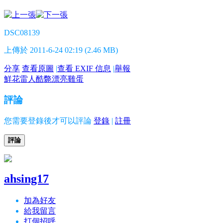
DSC08139
上傳於 2011-6-24 02:19 (2.46 MB)
分享
查看原圖
|
查看 EXIF 信息
|
舉報
鮮花
雷人
酷斃
漂亮
雞蛋
評論
您需要登錄後才可以評論
登錄
|
註冊
評論
ahsing17
加為好友
給我留言
打個招呼