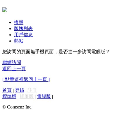
搜尋
版塊列表
用戶信息
熱帖
您訪問的頁面無手機頁面，是否進一步訪問電腦版？
繼續訪問
返回上一頁
[ 點擊這裡返回上一頁 ]
首頁
|
登錄
|
註冊
標準版
|
觸屏版
|
電腦版
|
© Comsenz Inc.