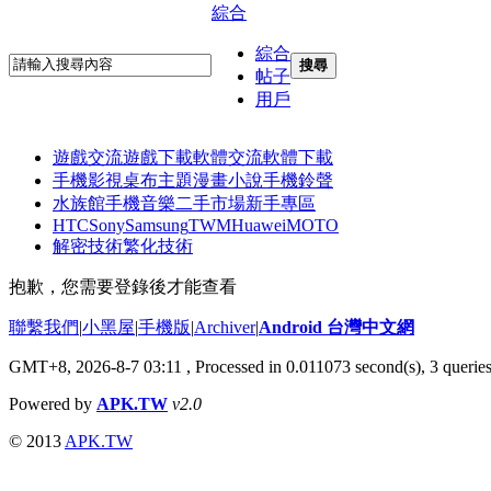
綜合
綜合
搜尋
帖子
用戶
遊戲交流
遊戲下載
軟體交流
軟體下載
手機影視
桌布主題
漫畫小說
手機鈴聲
水族館
手機音樂
二手市場
新手專區
HTC
Sony
Samsung
TWM
Huawei
MOTO
解密技術
繁化技術
抱歉，您需要登錄後才能查看
聯繫我們
|
小黑屋
|
手機版
|
Archiver
|
Android 台灣中文網
GMT+8, 2026-8-7 03:11
, Processed in 0.011073 second(s), 3 queri
Powered by
APK.TW
v2.0
© 2013
APK.TW