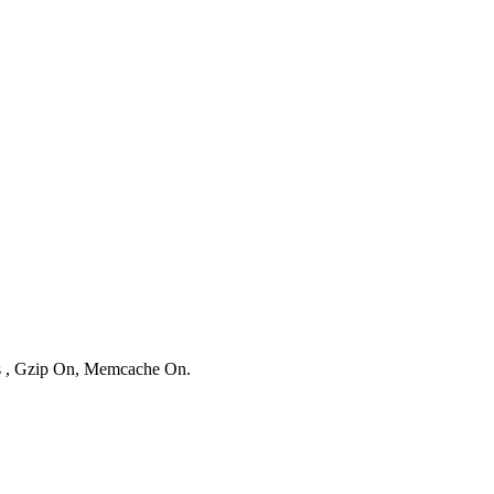
es , Gzip On, Memcache On.