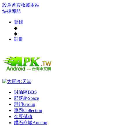
設為首頁
收藏本站
快捷導航
登錄
◆
◆
註冊
討論區
BBS
部落格
Space
群組
Group
專題
Collection
金豆儲值
鑽石商城
Auction