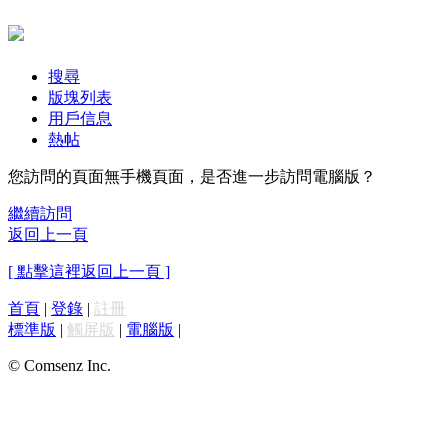
搜尋
版塊列表
用戶信息
熱帖
您訪問的頁面無手機頁面，是否進一步訪問電腦版？
繼續訪問
返回上一頁
[ 點擊這裡返回上一頁 ]
首頁
|
登錄
|
註冊
標準版
|
觸屏版
|
電腦版
|
© Comsenz Inc.