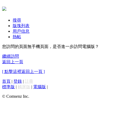
搜尋
版塊列表
用戶信息
熱帖
您訪問的頁面無手機頁面，是否進一步訪問電腦版？
繼續訪問
返回上一頁
[ 點擊這裡返回上一頁 ]
首頁
|
登錄
|
註冊
標準版
|
觸屏版
|
電腦版
|
© Comsenz Inc.