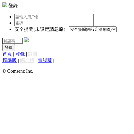
登錄
安全提問(未設定請忽略)
登錄
首頁
|
登錄
|
註冊
標準版
|
觸屏版
|
電腦版
|
© Comsenz Inc.