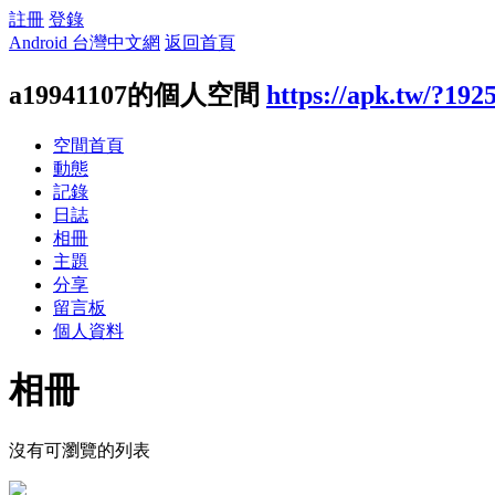
註冊
登錄
Android 台灣中文網
返回首頁
a19941107的個人空間
https://apk.tw/?192
空間首頁
動態
記錄
日誌
相冊
主題
分享
留言板
個人資料
相冊
沒有可瀏覽的列表