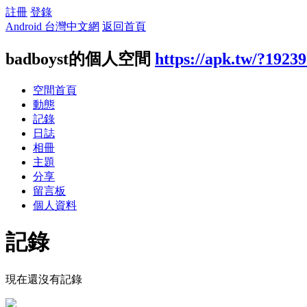
註冊
登錄
Android 台灣中文網
返回首頁
badboyst的個人空間
https://apk.tw/?1923
空間首頁
動態
記錄
日誌
相冊
主題
分享
留言板
個人資料
記錄
現在還沒有記錄