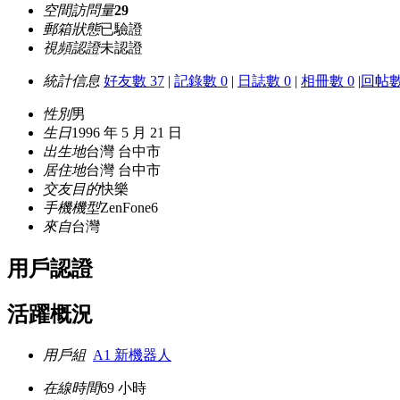
空間訪問量
29
郵箱狀態
已驗證
視頻認證
未認證
統計信息
好友數 37
|
記錄數 0
|
日誌數 0
|
相冊數 0
|
回帖數
性別
男
生日
1996 年 5 月 21 日
出生地
台灣 台中市
居住地
台灣 台中市
交友目的
快樂
手機機型
ZenFone6
來自
台灣
用戶認證
活躍概況
用戶組
A1 新機器人
在線時間
69 小時