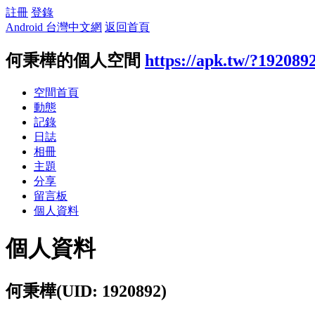
註冊
登錄
Android 台灣中文網
返回首頁
何秉樺的個人空間
https://apk.tw/?192089
空間首頁
動態
記錄
日誌
相冊
主題
分享
留言板
個人資料
個人資料
何秉樺
(UID: 1920892)