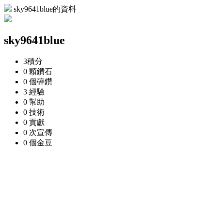
sky9641blue的資料
sky9641blue
3
積分
0 顆
鑽石
0 個
碎鑽
3
經驗
0
幫助
0
技術
0
貢獻
0 次
宣傳
0 個
金豆