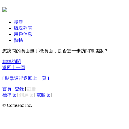
搜尋
版塊列表
用戶信息
熱帖
您訪問的頁面無手機頁面，是否進一步訪問電腦版？
繼續訪問
返回上一頁
[ 點擊這裡返回上一頁 ]
首頁
|
登錄
|
註冊
標準版
|
觸屏版
|
電腦版
|
© Comsenz Inc.