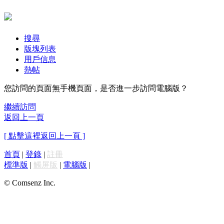
搜尋
版塊列表
用戶信息
熱帖
您訪問的頁面無手機頁面，是否進一步訪問電腦版？
繼續訪問
返回上一頁
[ 點擊這裡返回上一頁 ]
首頁
|
登錄
|
註冊
標準版
|
觸屏版
|
電腦版
|
© Comsenz Inc.